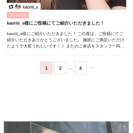
2023/06/22
kaoriii_s様にご投稿にてご紹介いただきました！
kaoriii_s様にご紹介いただきました！ この度は、ご投稿にてご
紹介いただきありがとうございました。 施術にご満足いただけ
たようで大変うれしいです！！ またのご来店をスタッフ一同楽
しみにしております♪ ひよりクリニックスタッフ一同 ・:*:・
°★,。・:*:・°☆・:*:・°★,。・:*:・°☆・:*:・°★,。・:*:・
°☆・:*:・°★,。・:*:・°☆ Ins…
>
…
1
2
4