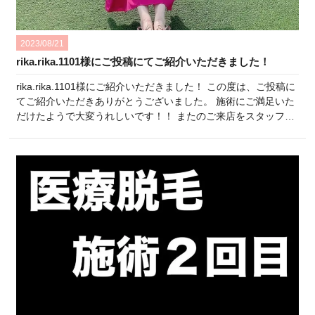
2023/08/21
rika.rika.1101様にご投稿にてご紹介いただきました！
rika.rika.1101様にご紹介いただきました！ この度は、ご投稿に
てご紹介いただきありがとうございました。 施術にご満足いた
だけたようで大変うれしいです！！ またのご来店をスタッフ一
同楽しみにしております♪ ひよりクリニックスタッフ一同
・:*:・°★,。・:*:・°☆・:*:・°★,。・:*:・°☆・:*:・°★,。・:*:・
°☆・:*:・°★,。・:*:・°…