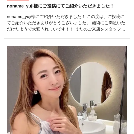
noname_yuji様にご投稿にてご紹介いただきました！
noname_yuji様にご紹介いただきました！ この度は、ご投稿に
てご紹介いただきありがとうございました。 施術にご満足いた
だけたようで大変うれしいです！！ またのご来店をスタッフ一
同楽しみにしております♪ ひよりクリニックスタッフ一同
・:*:・°★,。・:*:・°☆・:*:・°★,。・:*:・°☆・:*:・°★,。・:*:・
°☆・:*:・°★,。・:*:・°☆ […