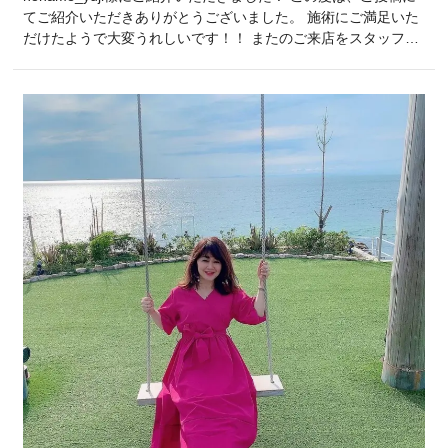
てご紹介いただきありがとうございました。 施術にご満足いた
だけたようで大変うれしいです！！ またのご来店をスタッフ一
同楽しみにしております♪ ひよりクリニックスタッフ一同
・:*:・°★,。・:*:・°☆・:*:・°★,。・:*:・°☆・:*:・°★,。・:*:・
°☆・:*:・°★,。・:*:・°☆ I…