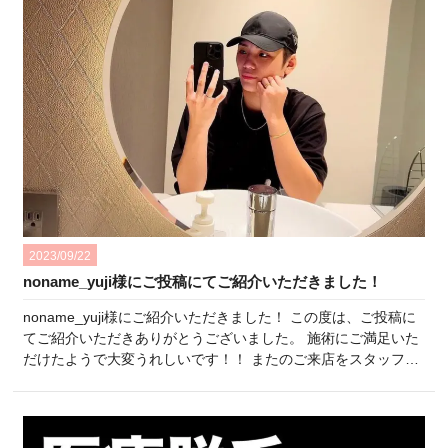
2023/09/22
noname_yuji様にご投稿にてご紹介いただきました！
noname_yuji様にご紹介いただきました！ この度は、ご投稿に
てご紹介いただきありがとうございました。 施術にご満足いた
だけたようで大変うれしいです！！ またのご来店をスタッフ一
同楽しみにしております♪ ひよりクリニックスタッフ一同
・:*:・°★,。・:*:・°☆・:*:・°★,。・:*:・°☆・:*:・°★,。・:*:・
°☆・:*:・°★,。・:*:・°☆ …