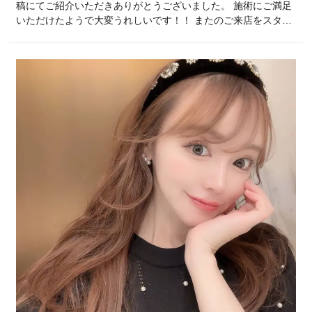
稿にてご紹介いただきありがとうございました。 施術にご満足
いただけたようで大変うれしいです！！ またのご来店をスタッ
フ一同楽しみにしております♪ ひよりクリニックスタッフ一同
・:*:・°★,。・:*:・°☆・:*:・°★,。・:*:・°☆・:*:・
°★,。・:*:・°☆・:*:・°★,。・:*:・…