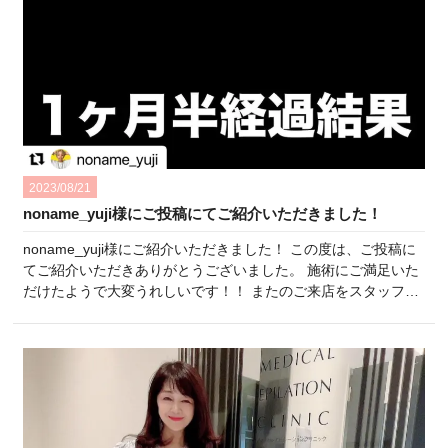
2023/08/21
noname_yuji様にご投稿にてご紹介いただきました！
noname_yuji様にご紹介いただきました！ この度は、ご投稿に
てご紹介いただきありがとうございました。 施術にご満足いた
だけたようで大変うれしいです！！ またのご来店をスタッフ一
同楽しみにしております♪ ひよりクリニックスタッフ一同
・:*:・°★,。・:*:・°☆・:*:・°★,。・:*:・°☆・:*:・°★,。・:*:・
°☆・:*:・°★,。・:*:・°☆ […