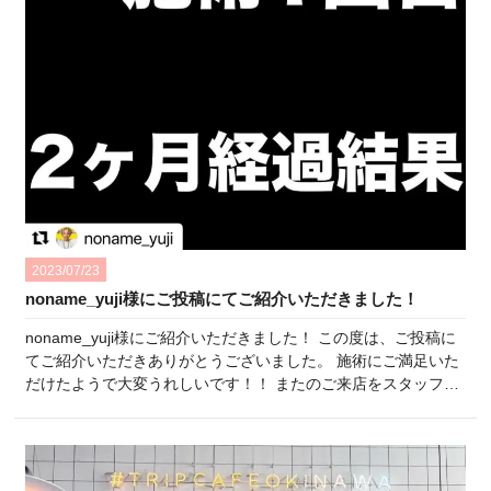
2023/07/23
noname_yuji様にご投稿にてご紹介いただきました！
noname_yuji様にご紹介いただきました！ この度は、ご投稿に
てご紹介いただきありがとうございました。 施術にご満足いた
だけたようで大変うれしいです！！ またのご来店をスタッフ一
同楽しみにしております♪ ひよりクリニックスタッフ一同
・:*:・°★,。・:*:・°☆・:*:・°★,。・:*:・°☆・:*:・°★,。・:*:・
°☆・:*:・°★,。・:*:・°☆ I…