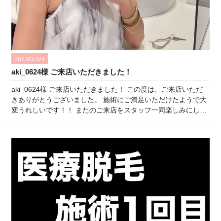
2023/07/24
aki_0624様 ご来店いただきました！
aki_0624様 ご来店いただきました！ この度は、ご来店いただ
きありがとうございました。 施術にご満足いただけたようで大
変うれしいです！！ またのご来店をスタッフ一同楽しみにして
おります♪ ひよりクリニックスタッフ一同 ・:*:・
°★,。・:*:・°☆・:*:・°★,。・:*:・°☆・:*:・°★,。・:*:・
°☆・:*:・°★,。・:*:・°☆ Instagram…