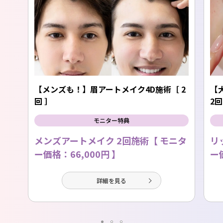
【メンズも！】眉アートメイク4D施術［ 2
【
回 ］
2回
モニター特典
メンズアートメイク 2回施術【 モニタ
リ
ー価格：66,000円 】
ー
詳細を見る