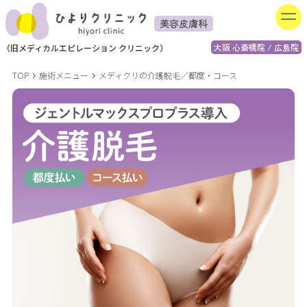
美容皮膚科
大阪 心斎橋院 / 広島院
（
旧
メディカルエピレーション
クリニック）
TOP
施術メニュー
メディクリの介護脱毛／都度・コース