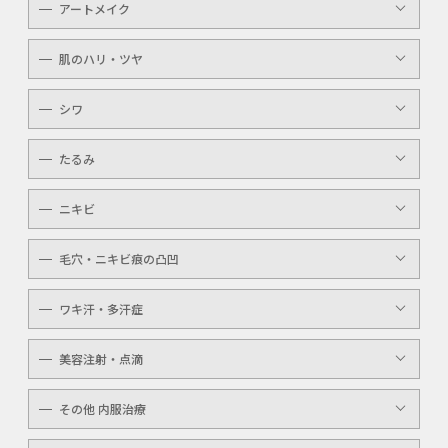
アートメイク
キッズ
顔・体のシミ取り
眉（アイブロウ）
介護
肌のハリ・ツヤ
ピコレーザー
唇（リップ）
YAGシャワー
シワ
メンズ
マッサージピール
ボトックスボツラックス
アイライン
たるみ
ケミカルピーリング
ボトックスビスタ
YAGシャワー
ニキビ
レーザートーニング
毛穴・ニキビ痕の凸凹
ケミカルピーリング
YAGシャワー
ワキ汗・多汗症
毛穴洗浄
ボトックスボツラックス
美容注射・点滴
ボトックスビスタ
高濃度ビタミンC点滴
その他 内服治療
白玉注射・点滴
美白内服治療