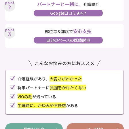
パートナーと一緒に。
介護脱毛
Google口コミ★4.7
安心支払
部位毎＆都度で
自分のペースの医療脱毛
こんなお悩みの方におススメ
介護経験があり、
大変さがわかった
将来パートナーに
負担をかけたくない
VIOの毛
が残っている
生理時に、かゆみや不快感
がある
都度払い料金
コース料金