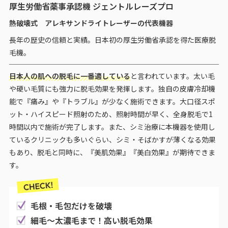
厚生労働省薬事承認機 ジェントルレーズプロ
熱破壊式 アレキサンドライトレーザーの代表機器
長年の歴史の信頼と実績。日本初の厚生労働省承認を得た医療脱
毛機。
日本人の肌への脱毛に一番適している
と言われています。太い毛
や硬い毛質にも強力に脱毛効果を発揮します。独自の皮膚冷却機
能で『痛み』や『トラブル』が少なく施術できます。大口径スポ
ット・ハイスピード照射のため、照射時間が早く、全身脱毛で1
時間以内で施術が完了します。また、シミ治療に本機器を使用し
ているクリニックも多いぐらい、シミ・そばかすが薄くなる効果
もあり、脱毛と同時に、『美肌効果』『美白効果』が期待できま
す。
毛根・毛包だけを破壊
細毛～太濃毛まで！高い脱毛効果