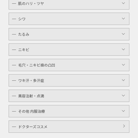
介護
肌のハリ・ツヤ
ピコレーザー
唇（リップ）
YAGシャワー
シワ
メンズ
マッサージピール
ボトックスボツラックス
アイライン
たるみ
ケミカルピーリング
ボトックスビスタ
YAGシャワー
ニキビ
レーザートーニング
毛穴・ニキビ痕の凸凹
ケミカルピーリング
YAGシャワー
ワキ汗・多汗症
毛穴洗浄
ボトックスボツラックス
美容注射・点滴
ボトックスビスタ
高濃度ビタミンC点滴
その他 内服治療
白玉注射・点滴
美白内服治療
ドクターズコスメ
ニキビ・美肌注射・点滴