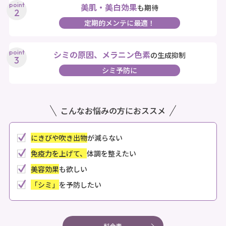
美肌・美白効果
も期待
定期的メンテに最適！
シミの原因、メラニン色素
の生成抑制
シミ予防に
こんなお悩みの方におススメ
にきびや吹き出物
が減らない
免疫力を上げて、
体調を整えたい
美容効果
も欲しい
「シミ」
を予防したい
料金表