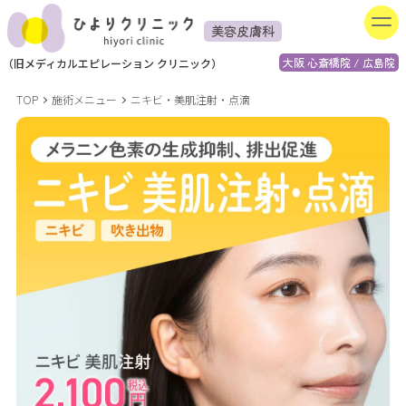
美容皮膚科
大阪 心斎橋院 / 広島院
（
旧
メディカルエピレーション
クリニック）
TOP
施術メニュー
ニキビ・美肌注射・点滴