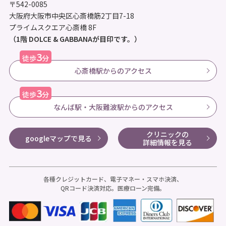
〒542-0085
大阪府大阪市中央区心斎橋筋2丁目7-18
プライムスクエア心斎橋 8F
（1階 DOLCE & GABBANAが目印です。）
3
徒歩
分
心斎橋駅からのアクセス
3
徒歩
分
なんば駅・大阪難波駅からのアクセス
クリニックの
googleマップで見る
詳細情報を見る
各種クレジットカード、電子マネー・スマホ決済、
QRコード決済対応。医療ローン完備。