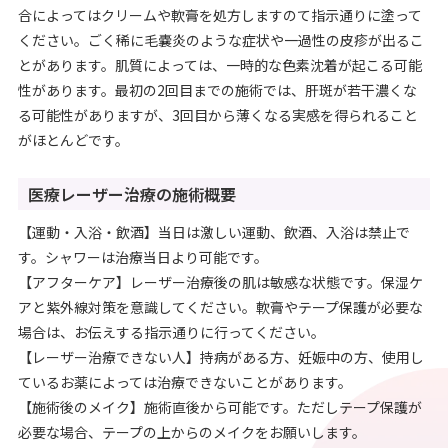
合によってはクリームや軟膏を処方しますのて指示通りに塗って
ください。ごく稀に毛嚢炎のような症状や一過性の皮疹が出るこ
とがあります。肌質によっては、一時的な色素沈着が起こる可能
性があります。最初の2回目までの施術では、肝斑が若干濃くな
る可能性がありますが、3回目から薄くなる実感を得られること
がほとんどです。
医療レーザー治療の施術概要
【運動・入浴・飲酒】当日は激しい運動、飲酒、入浴は禁止で
す。シャワーは治療当日より可能です。
【アフターケア】レーザー治療後の肌は敏感な状態です。保湿ケ
アと紫外線対策を意識してください。軟膏やテープ保護が必要な
場合は、お伝えする指示通りに行ってください。
【レーザー治療できない人】持病がある方、妊娠中の方、使用し
ているお薬によっては治療できないことがあります。
【施術後のメイク】施術直後から可能です。ただしテープ保護が
必要な場合、テープの上からのメイクをお願いします。