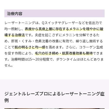
治療内容
レーザートーニングは、Qスイッチヤグレーザーなどを低出力で
均一照射し、
表皮から真皮上層に存在するメラニンを穏やかに破
壊する治療法
です。炎症を起こさずにメラニンを分解できるた
め、肝斑・くすみ・色素沈着の改善に有効で、繰り返し施術する
ことで
肌の明るさと均一感
を高めます。さらに、コラーゲン生成
を促す作用により、
毛穴の引き締め・肌質改善効果も期待
できま
す。治療時間は15〜20分程度で、ダウンタイムはほとんどありま
せん。
ジェントルレーズプロによるレーザートーニング症
例