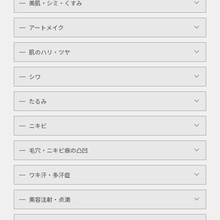
美肌・シミ・くすみ
メンズ
レーザートーニング
アートメイク
キッズ
顔・体のシミ取り
眉（アイブロウ）
介護
肌のハリ・ツヤ
ピコレーザー
唇（リップ）
YAGシャワー
シワ
メンズ
マッサージピール
ボトックスボツラックス
アイライン
たるみ
ケミカルピーリング
ボトックスビスタ
YAGシャワー
ニキビ
レーザートーニング
毛穴・ニキビ痕の凸凹
ケミカルピーリング
YAGシャワー
ワキ汗・多汗症
毛穴洗浄
ボトックスボツラックス
美容注射・点滴
ボトックスビスタ
高濃度ビタミンC点滴