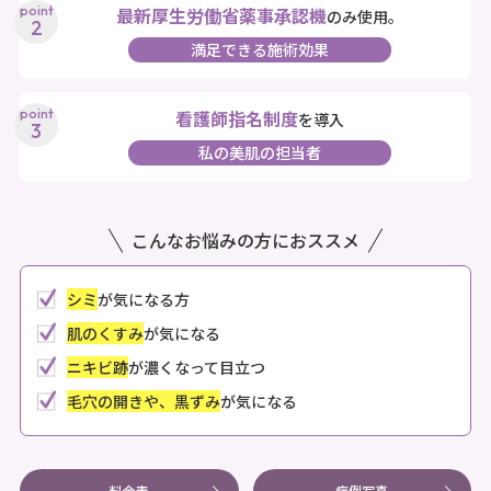
最新厚生労働省薬事承認機
のみ使用。
満足できる施術効果
看護師指名制度
を導入
私の美肌の担当者
こんなお悩みの方におススメ
シミ
が気になる方
肌のくすみ
が気になる
ニキビ跡
が濃くなって目立つ
毛穴の開きや、黒ずみ
が気になる
料金表
症例写真