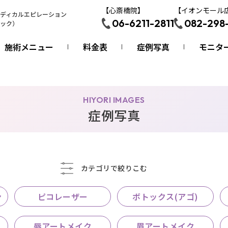
【心斎橋院】
【イオンモール
ディカルエピレーション
06-6211-2811
082-298
ック）
施術メニュー
料金表
症例写真
モニタ
HIYORI IMAGES
症例写真
カテゴリで絞りこむ
ン
ピコレーザー
ボトックス(アゴ)
唇アートメイク
眉アートメイク