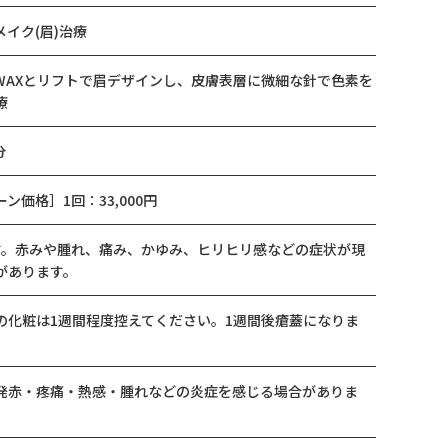
イク(眉)治療
WAXとリフトで眉デザインし、皮膚表層に微細な針で色素を
療
分
ン価格］1回：33,000円
す。赤みや腫れ、痛み、かゆみ、ヒリヒリ感などの症状が現
があります。
の化粧は1週間程度控えてください。1週間後瘡蓋になりま
発赤・疼痛・熱感・腫れなどの炎症を感じる場合がありま