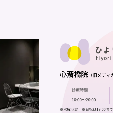
心斎橋院
（旧メディ
※水曜休診 ※日祝は19:00ま