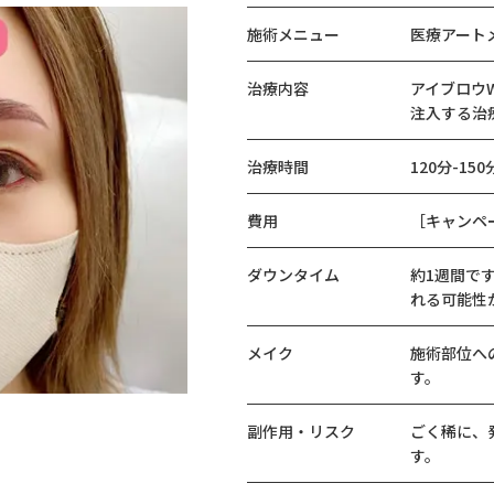
施術メニュー
医療アートメ
治療内容
アイブロウ
注入する治
治療時間
120分-150
費用
［キャンペー
ダウンタイム
約1週間で
れる可能性
メイク
施術部位へ
す。
副作用・リスク
ごく稀に、
す。