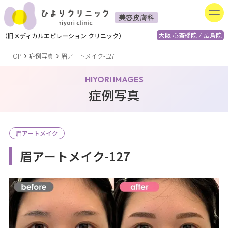
美容皮膚科
大阪 心斎橋院 / 広島院
（
旧
メディカルエピレーション
クリニック）
TOP
症例写真
眉アートメイク-127
HIYORI IMAGES
症例写真
眉アートメイク
眉アートメイク-127