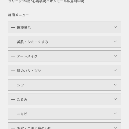
クリニック紹介
心斎橋院
イオンモール広島府中院
施術メニュー
医療脱毛
レディース
美肌・シミ・くすみ
メンズ
レーザートーニング
アートメイク
キッズ
顔・体のシミ取り
眉（アイブロウ）
介護
肌のハリ・ツヤ
ピコレーザー
唇（リップ）
YAGシャワー
シワ
メンズ
マッサージピール
ボトックスボツラックス
アイライン
たるみ
ケミカルピーリング
ボトックスビスタ
YAGシャワー
ニキビ
レーザートーニング
毛穴・ニキビ痕の凸凹