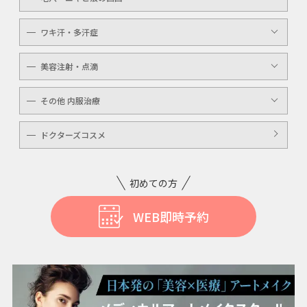
ケミカルピーリング
YAGシャワー
ワキ汗・多汗症
毛穴洗浄
ボトックスボツラックス
美容注射・点滴
ボトックスビスタ
高濃度ビタミンC点滴
その他 内服治療
白玉注射・点滴
美白内服治療
ドクターズコスメ
ニキビ・美肌注射・点滴
ニンニク注射
初めての方
WEB即時予約