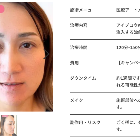
施術メニュー
医療アートメ
治療内容
アイブロウ
注入する治
治療時間
120分-150
費用
［キャンペー
ダウンタイム
約1週間で
れる可能性
メイク
施術部位へ
す。
副作用・リスク
ごく稀に、
す。