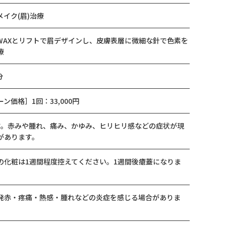
イク(眉)治療
WAXとリフトで眉デザインし、皮膚表層に微細な針で色素を
療
分
ン価格］1回：33,000円
す。赤みや腫れ、痛み、かゆみ、ヒリヒリ感などの症状が現
があります。
の化粧は1週間程度控えてください。1週間後瘡蓋になりま
発赤・疼痛・熱感・腫れなどの炎症を感じる場合がありま