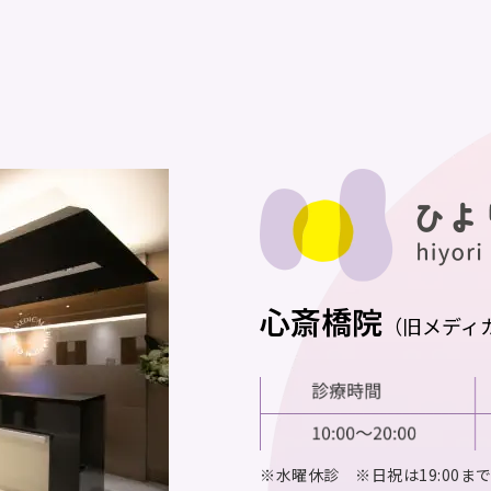
心斎橋院
（旧メディ
※水曜休診 ※日祝は19:00ま