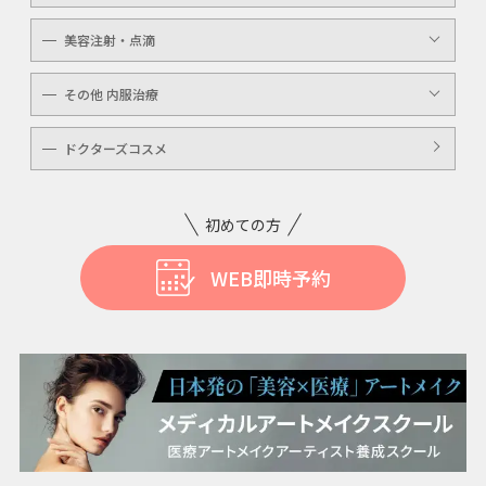
毛穴洗浄
ボトックスボツラックス
美容注射・点滴
ボトックスビスタ
高濃度ビタミンC点滴
その他 内服治療
白玉注射・点滴
美白内服治療
ドクターズコスメ
ニキビ・美肌注射・点滴
ニンニク注射
初めての方
WEB即時予約