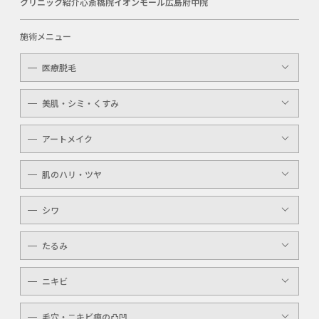
クリニック紹介
心斎橋院
イオンモール広島府中院
施術メニュー
医療脱毛
レディース
美肌・シミ・くすみ
メンズ
レーザートーニング
アートメイク
キッズ
顔・体のシミ取り
眉（アイブロウ）
介護
肌のハリ・ツヤ
ピコレーザー
唇（リップ）
YAGシャワー
シワ
メンズ
マッサージピール
ボトックスボツラックス
アイライン
たるみ
ケミカルピーリング
ボトックスビスタ
YAGシャワー
ニキビ
レーザートーニング
毛穴・ニキビ痕の凸凹