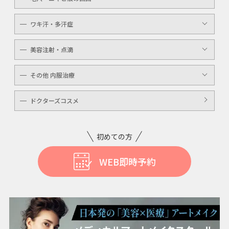
ケミカルピーリング
YAGシャワー
ワキ汗・多汗症
毛穴洗浄
ボトックスボツラックス
美容注射・点滴
ボトックスビスタ
高濃度ビタミンC点滴
その他 内服治療
白玉注射・点滴
美白内服治療
ドクターズコスメ
ニキビ・美肌注射・点滴
ニンニク注射
初めての方
WEB即時予約