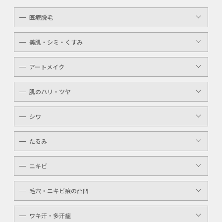
医療脱毛
レディース
美肌・シミ・くすみ
メンズ
レーザートーニング
アートメイク
キッズ
顔・体のシミ取り
眉（アイブロウ）
介護
肌のハリ・ツヤ
ピコレーザー
唇（リップ）
YAGシャワー
シワ
メンズ
マッサージピール
ボトックスボツラックス
アイライン
たるみ
ケミカルピーリング
ボトックスビスタ
YAGシャワー
ニキビ
レーザートーニング
毛穴・ニキビ痕の凸凹
ケミカルピーリング
YAGシャワー
ワキ汗・多汗症