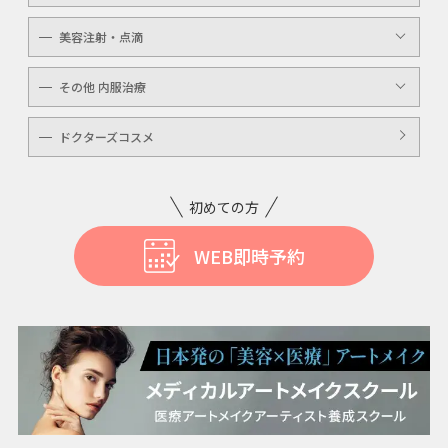
毛穴洗浄
ボトックスボツラックス
美容注射・点滴
ボトックスビスタ
高濃度ビタミンC点滴
その他 内服治療
白玉注射・点滴
美白内服治療
ドクターズコスメ
ニキビ・美肌注射・点滴
ニンニク注射
初めての方
WEB即時予約