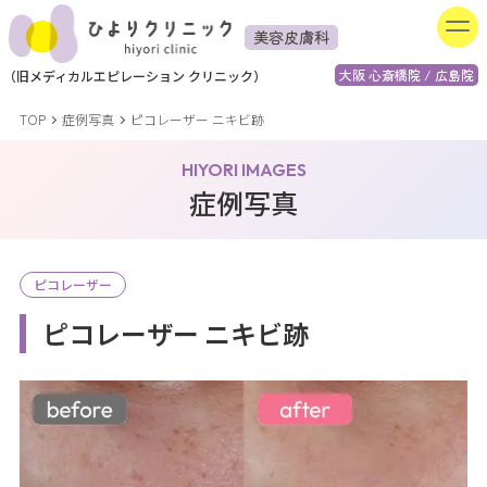
美容皮膚科
大阪 心斎橋院 / 広島院
（
旧
メディカルエピレーション
クリニック）
TOP
症例写真
ピコレーザー ニキビ跡
HIYORI IMAGES
症例写真
ピコレーザー
ピコレーザー ニキビ跡