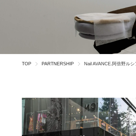
TOP
PARTNERSHIP
Nail AVANCE.阿倍野ル