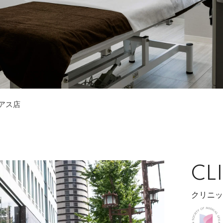
シアス店
CL
クリニッ