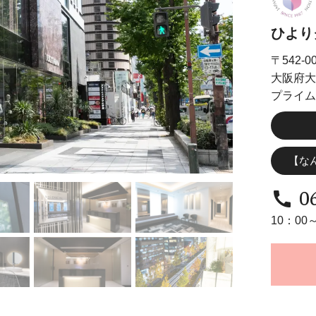
ひより
〒542-0
大阪府大
プライム
【な
0
call
10：00