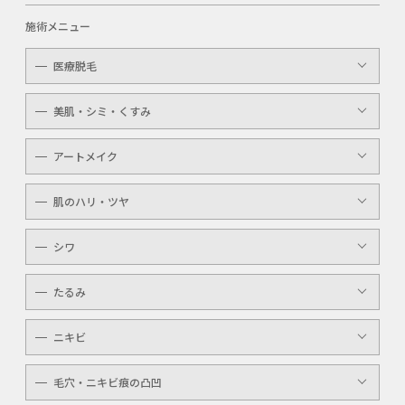
施術メニュー
医療脱毛
レディース
美肌・シミ・くすみ
メンズ
レーザートーニング
アートメイク
キッズ
顔・体のシミ取り
眉（アイブロウ）
介護
肌のハリ・ツヤ
ピコレーザー
唇（リップ）
YAGシャワー
シワ
メンズ
マッサージピール
ボトックスボツラックス
アイライン
たるみ
ケミカルピーリング
ボトックスビスタ
YAGシャワー
ニキビ
レーザートーニング
毛穴・ニキビ痕の凸凹
ケミカルピーリング