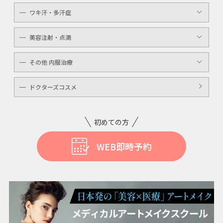
YAGシャワー
ワキ汗・多汗症
毛穴洗浄
ボトックスボツラックス
美容注射・点滴
ボトックスビスタ
高濃度ビタミンC点滴
その他 内服治療
白玉注射・点滴
美白内服治療
ドクターズコスメ
ニキビ・美肌注射・点滴
ニンニク注射
初めての方
WEB即時予約