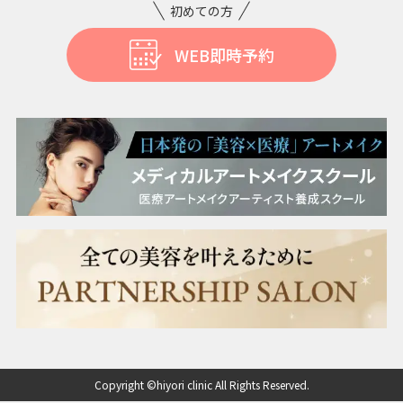
初めての方
WEB即時予約
Copyright ©hiyori clinic All Rights Reserved.