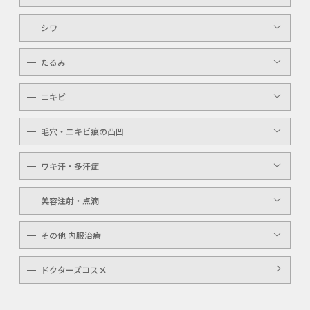
ピコレーザー
唇（リップ）
YAGシャワー
シワ
メンズ
マッサージピール
ボトックスボツラックス
アイライン
たるみ
ケミカルピーリング
ボトックスビスタ
YAGシャワー
ニキビ
レーザートーニング
毛穴・ニキビ痕の凸凹
ケミカルピーリング
YAGシャワー
ワキ汗・多汗症
毛穴洗浄
ボトックスボツラックス
美容注射・点滴
ボトックスビスタ
高濃度ビタミンC点滴
その他 内服治療
白玉注射・点滴
美白内服治療
ドクターズコスメ
ニキビ・美肌注射・点滴
ニンニク注射