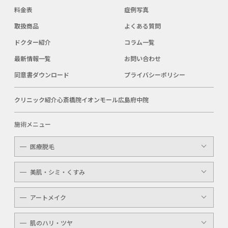
料金表
症例写真
取扱商品
よくある質問
ドクター紹介
コラム一覧
最新情報一覧
お問い合わせ
同意書ダウンロード
プライバシーポリシー
クリニック紹介
心斎橋院
イオンモール広島府中院
施術メニュー
医療脱毛
レディース
美肌・シミ・くすみ
メンズ
レーザートーニング
アートメイク
キッズ
顔・体のシミ取り
眉（アイブロウ）
介護
肌のハリ・ツヤ