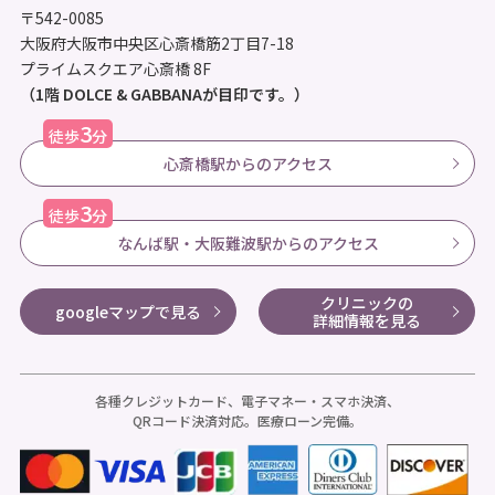
〒542-0085
大阪府大阪市中央区心斎橋筋2丁目7-18
プライムスクエア心斎橋 8F
（1階 DOLCE & GABBANAが目印です。）
3
徒歩
分
心斎橋駅からのアクセス
3
徒歩
分
なんば駅・大阪難波駅からのアクセス
クリニックの
googleマップで見る
詳細情報を見る
各種クレジットカード、電子マネー・スマホ決済、
QRコード決済対応。医療ローン完備。