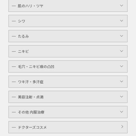
眉（アイブロウ）
介護
肌のハリ・ツヤ
ピコレーザー
唇（リップ）
YAGシャワー
シワ
メンズ
マッサージピール
ボトックスボツラックス
アイライン
たるみ
ケミカルピーリング
ボトックスビスタ
YAGシャワー
ニキビ
レーザートーニング
毛穴・ニキビ痕の凸凹
ケミカルピーリング
YAGシャワー
ワキ汗・多汗症
毛穴洗浄
ボトックスボツラックス
美容注射・点滴
ボトックスビスタ
高濃度ビタミンC点滴
その他 内服治療
白玉注射・点滴
美白内服治療
ドクターズコスメ
ニキビ・美肌注射・点滴