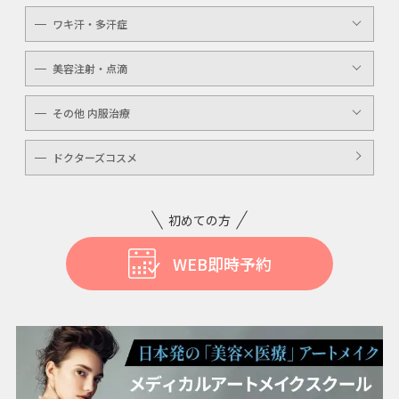
ケミカルピーリング
YAGシャワー
ワキ汗・多汗症
毛穴洗浄
ボトックスボツラックス
美容注射・点滴
ボトックスビスタ
高濃度ビタミンC点滴
その他 内服治療
白玉注射・点滴
美白内服治療
ドクターズコスメ
ニキビ・美肌注射・点滴
ニンニク注射
初めての方
WEB即時予約