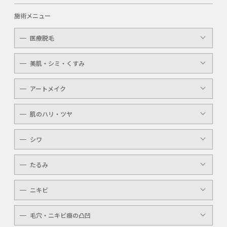
施術メニュー
医療脱毛
レディース
美肌・シミ・くすみ
メンズ
レーザートーニング
アートメイク
キッズ
顔・体のシミ取り
眉（アイブロウ）
介護
肌のハリ・ツヤ
ピコレーザー
唇（リップ）
YAGシャワー
シワ
メンズ
マッサージピール
ボトックスボツラックス
アイライン
たるみ
ケミカルピーリング
ボトックスビスタ
YAGシャワー
ニキビ
レーザートーニング
毛穴・ニキビ痕の凸凹