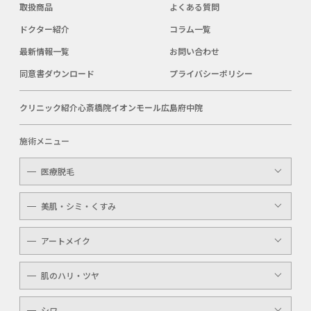
取扱商品
よくある質問
ドクター紹介
コラム一覧
最新情報一覧
お問い合わせ
同意書ダウンロード
プライバシーポリシー
クリニック紹介
心斎橋院
イオンモール広島府中院
施術メニュー
医療脱毛
レディース
美肌・シミ・くすみ
メンズ
レーザートーニング
アートメイク
キッズ
顔・体のシミ取り
眉（アイブロウ）
介護
肌のハリ・ツヤ
ピコレーザー
唇（リップ）
YAGシャワー
シワ