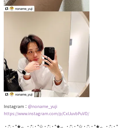
Instagram：
@
noname_yuji
https://www.instagram.com/p/CxIJuvbPuVD/
・:*:・°★,。・:*:・°☆・:*:・°★,。・:*:・°☆・:*:・°★,。・:*:・°