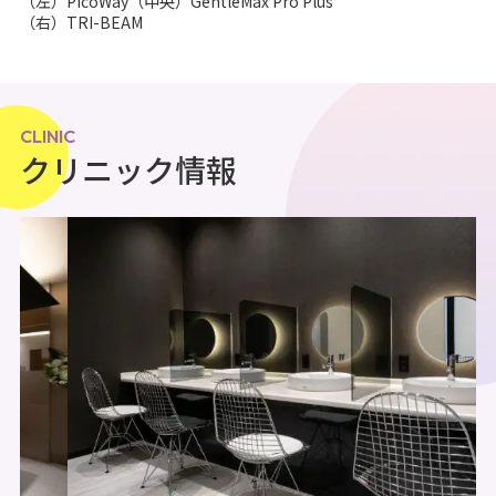
（左）PicoWay（中央）GentleMax Pro Plus
（右）TRI-BEAM
CLINIC
クリニック情報