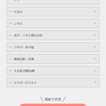
メンズ
マッサージピール
ボトックスボツラックス
アイライン
たるみ
ケミカルピーリング
ボトックスビスタ
YAGシャワー
ニキビ
レーザートーニング
毛穴・ニキビ痕の凸凹
ケミカルピーリング
YAGシャワー
ワキ汗・多汗症
毛穴洗浄
ボトックスボツラックス
美容注射・点滴
ボトックスビスタ
高濃度ビタミンC点滴
その他 内服治療
白玉注射・点滴
美白内服治療
ドクターズコスメ
ニキビ・美肌注射・点滴
ニンニク注射
初めての方