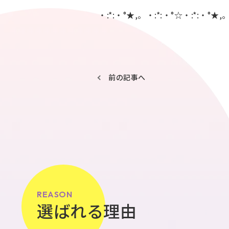
・:*:・°★,。・:*:・°☆・:*:・°★,
前の記事へ
REASON
選ばれる理由