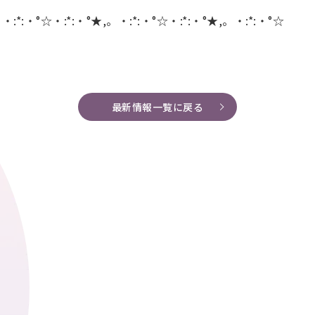
。・:*:・°☆・:*:・°★,。・:*:・°☆・:*:・°★,。・:*:・°☆
最新情報一覧に戻る