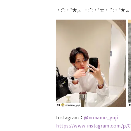
・:*:・°★,。・:*:・°☆・:*:・°★,
Instagram：
@
noname_yuji
https://www.instagram.com/p/C