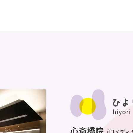
心斎橋院
（旧メディ