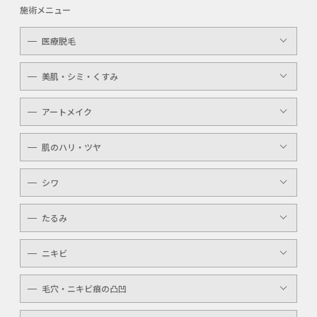
施術メニュー
医療脱毛
レディース
美肌・シミ・くすみ
メンズ
レーザートーニング
アートメイク
キッズ
顔・体のシミ取り
眉（アイブロウ）
介護
肌のハリ・ツヤ
ピコレーザー
唇（リップ）
YAGシャワー
シワ
メンズ
マッサージピール
ボトックスボツラックス
アイライン
たるみ
ケミカルピーリング
ボトックスビスタ
YAGシャワー
ニキビ
レーザートーニング
毛穴・ニキビ痕の凸凹
ケミカルピーリング
YAGシャワー