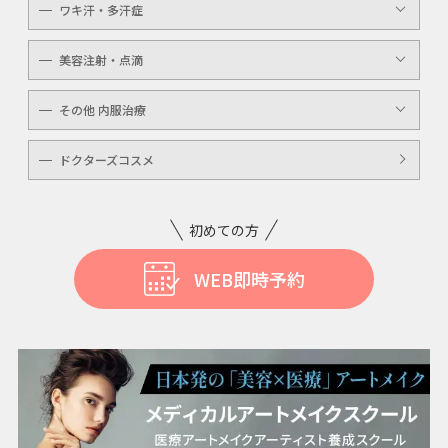
ワキ汗・多汗症
毛穴洗浄
ボトックスボツラックス
美容注射・点滴
ボトックスビスタ
高濃度ビタミンC点滴
その他 内服治療
白玉注射・点滴
美白内服治療
ドクターズコスメ
ニキビ・美肌注射・点滴
ニンニク注射
初めての方
WEB即時予約