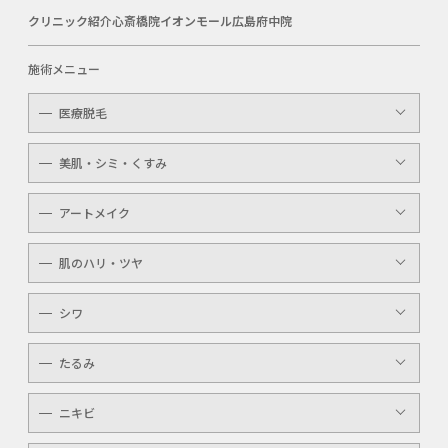
クリニック紹介
心斎橋院
イオンモール広島府中院
施術メニュー
医療脱毛
レディース
美肌・シミ・くすみ
メンズ
レーザートーニング
アートメイク
キッズ
顔・体のシミ取り
眉（アイブロウ）
介護
肌のハリ・ツヤ
ピコレーザー
唇（リップ）
YAGシャワー
シワ
メンズ
マッサージピール
ボトックスボツラックス
アイライン
たるみ
ケミカルピーリング
ボトックスビスタ
YAGシャワー
ニキビ