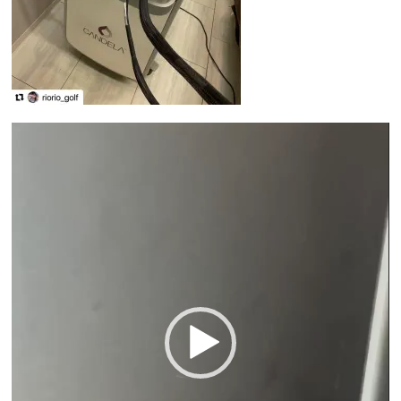
動
画
プ
レ
ー
ヤ
ー