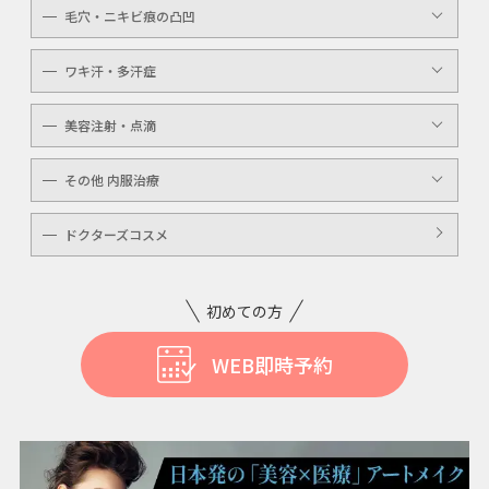
レーザートーニング
毛穴・ニキビ痕の凸凹
ケミカルピーリング
YAGシャワー
ワキ汗・多汗症
毛穴洗浄
ボトックスボツラックス
美容注射・点滴
ボトックスビスタ
高濃度ビタミンC点滴
その他 内服治療
白玉注射・点滴
美白内服治療
ドクターズコスメ
ニキビ・美肌注射・点滴
ニンニク注射
初めての方
WEB即時予約