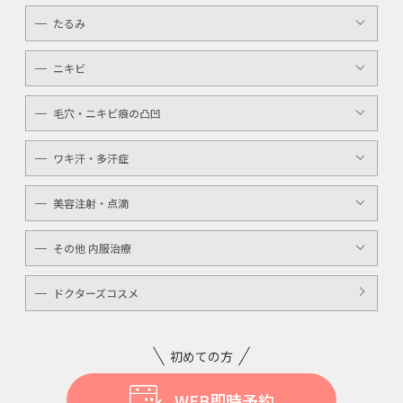
ボトックスボツラックス
アイライン
たるみ
ケミカルピーリング
ボトックスビスタ
YAGシャワー
ニキビ
レーザートーニング
毛穴・ニキビ痕の凸凹
ケミカルピーリング
YAGシャワー
ワキ汗・多汗症
毛穴洗浄
ボトックスボツラックス
美容注射・点滴
ボトックスビスタ
高濃度ビタミンC点滴
その他 内服治療
白玉注射・点滴
美白内服治療
ドクターズコスメ
ニキビ・美肌注射・点滴
ニンニク注射
初めての方
WEB即時予約