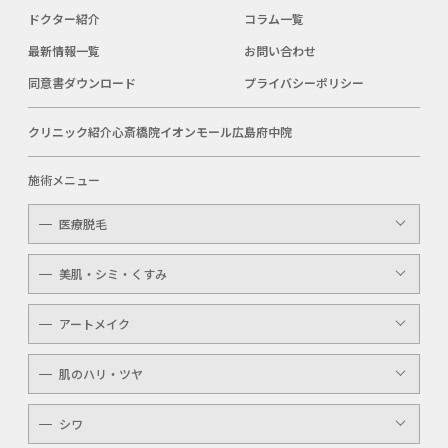
ドクター紹介
コラム一覧
最新情報一覧
お問い合わせ
同意書ダウンロード
プライバシーポリシー
クリニック紹介
心斎橋院
イオンモール広島府中院
施術メニュー
医療脱毛
レディース
美肌・シミ・くすみ
メンズ
レーザートーニング
アートメイク
キッズ
顔・体のシミ取り
眉（アイブロウ）
介護
肌のハリ・ツヤ
ピコレーザー
唇（リップ）
YAGシャワー
シワ
メンズ
マッサージピール