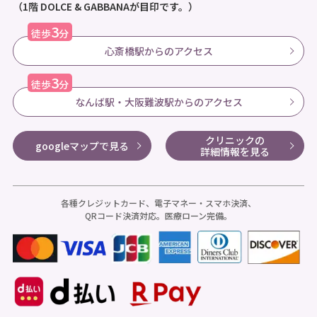
（1階 DOLCE & GABBANAが目印です。）
3
徒歩
分
心斎橋駅からのアクセス
3
徒歩
分
なんば駅・大阪難波駅からのアクセス
クリニックの
googleマップで見る
詳細情報を見る
各種クレジットカード、電子マネー・スマホ決済、
QRコード決済対応。医療ローン完備。