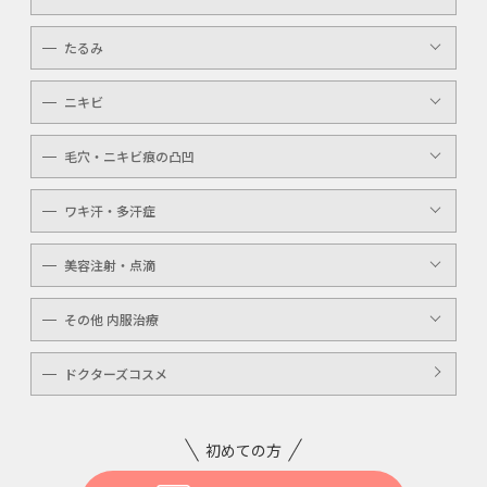
メンズ
マッサージピール
ボトックスボツラックス
アイライン
たるみ
ケミカルピーリング
ボトックスビスタ
YAGシャワー
ニキビ
レーザートーニング
毛穴・ニキビ痕の凸凹
ケミカルピーリング
YAGシャワー
ワキ汗・多汗症
毛穴洗浄
ボトックスボツラックス
美容注射・点滴
ボトックスビスタ
高濃度ビタミンC点滴
その他 内服治療
白玉注射・点滴
美白内服治療
ドクターズコスメ
ニキビ・美肌注射・点滴
ニンニク注射
初めての方