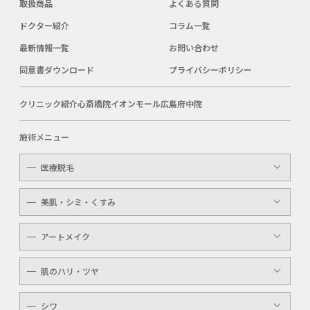
取扱商品
よくある質問
ドクター紹介
コラム一覧
最新情報一覧
お問い合わせ
同意書ダウンロード
プライバシーポリシー
クリニック紹介
心斎橋院
イオンモール広島府中院
施術メニュー
医療脱毛
レディース
美肌・シミ・くすみ
メンズ
レーザートーニング
アートメイク
キッズ
顔・体のシミ取り
眉（アイブロウ）
介護
肌のハリ・ツヤ
ピコレーザー
唇（リップ）
YAGシャワー
シワ