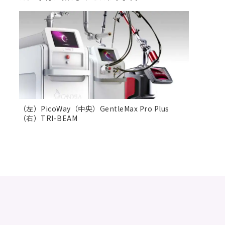
（左）PicoWay（中央）GentleMax Pro Plus
（右）TRI-BEAM