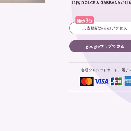
（1階 DOLCE & GABBANA
3
徒歩
分
心斎橋駅からのアクセス
googleマップで見る
各種クレジットカード、電子