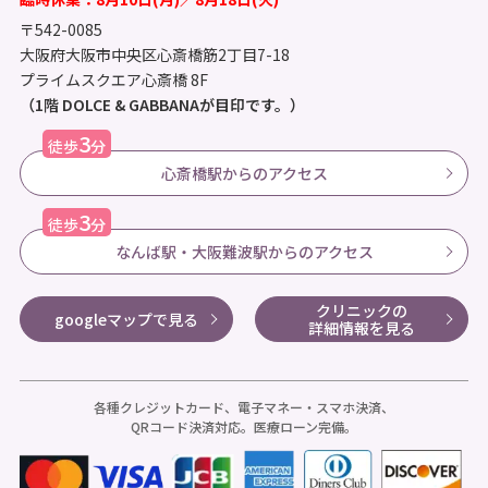
〒542-0085
大阪府大阪市中央区心斎橋筋2丁目7-18
プライムスクエア心斎橋 8F
（1階 DOLCE & GABBANAが目印です。）
3
徒歩
分
心斎橋駅からのアクセス
3
徒歩
分
なんば駅・大阪難波駅からのアクセス
クリニックの
googleマップで見る
詳細情報を見る
各種クレジットカード、電子マネー・スマホ決済、
QRコード決済対応。医療ローン完備。