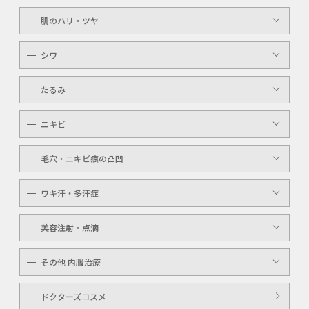
顔・体のシミ取り
眉（アイブロウ）
介護
肌のハリ・ツヤ
ピコレーザー
唇（リップ）
YAGシャワー
シワ
メンズ
マッサージピール
ボトックスボツラックス
アイライン
たるみ
ケミカルピーリング
ボトックスビスタ
YAGシャワー
ニキビ
レーザートーニング
毛穴・ニキビ痕の凸凹
ケミカルピーリング
YAGシャワー
ワキ汗・多汗症
毛穴洗浄
ボトックスボツラックス
美容注射・点滴
ボトックスビスタ
高濃度ビタミンC点滴
その他 内服治療
白玉注射・点滴
美白内服治療
ドクターズコスメ
ニキビ・美肌注射・点滴