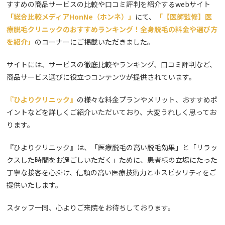
すすめの商品サービスの比較や口コミ評判を紹介するwebサイト
「総合比較メディアHonNe（ホンネ）」
にて、
「【医師監修】医
療脱毛クリニックのおすすめランキング！全身脱毛の料金や選び方
を紹介」
のコーナーにご掲載いただきました。
サイトには、
サービスの徹底比較やランキング、口コミ評判など、
商品サービス選びに役立つコンテンツが提供されています。
『ひよりクリニック』
の様々な料金プランやメリット、おすすめポ
イントなどを詳しくご紹介いただいており、大変うれしく思ってお
ります。
『ひよりクリニック』は、「医療脱毛の高い脱毛効果」と「リラッ
クスした時間をお過ごしいただく」ために、
患者様の立場にたった
丁寧な接客
を心掛け、
信頼の高い医療技術力とホスピタリティ
をご
提供いたします。
スタッフ一同、心よりご来院をお待ちしております。