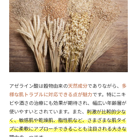
アゼライン酸は穀物由来の
天然成分
でありながら、
多
様な肌トラブルに対応できる点が魅力
です。特にニキ
ビや酒さの治療にも効果が期待され、幅広い年齢層が
使いやすいとされています。また、
刺激が比較的少な
く、敏感肌や乾燥肌、脂性肌など、さまざまな肌タイ
プに柔軟にアプローチできることも注目される大きな
理由
の一つです。