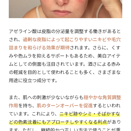
アゼライン酸は皮脂の分泌量を調整する働きがあると
され、
過剰な皮脂によって起こりやすいニキビや毛穴
詰まりを和らげる効果が期待
されます。さらに、くす
みや色ムラを抑えるサポートもあるため、美白アイテ
ムとしての側面も注目されています。酒さによる赤み
の軽減を目的として使われることも多く、さまざまな
用途に役立つ成分です。
また、肌への刺激が少ないながらも
穏やかな角質調整
作用
を持ち、
肌のターンオーバーを促進
するといわれ
ています。これにより、
ニキビ跡やシミ・そばかすな
どの色素沈着にもアプローチしやすくなる利点
があり
ます。ただし、継続的かつ正しい方法で使うことが重