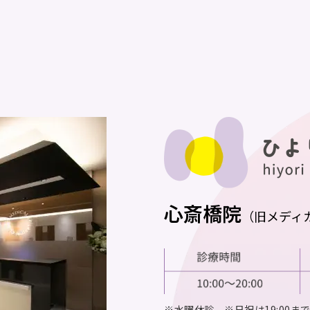
心斎橋院
（旧メディ
※水曜休診 ※日祝は19:00ま