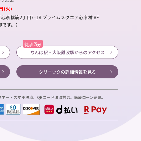
日(火)
心斎橋筋2丁目7-18
プライムスクエア心斎橋 8F
が目印です。）
3
徒歩
分
なんば駅・大阪難波駅からのアクセス
クリニックの
詳細情報を見る
マネー・スマホ決済、
QRコード決済対応。医療ローン完備。