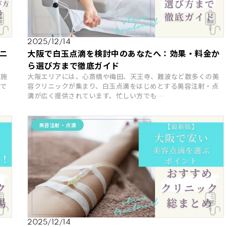
2025/12/14
ニ
大阪で白玉点滴を検討中のあなたへ：効果・料金か
ら選び方まで徹底ガイド
る施
大阪エリアには、心斎橋や梅田、天王寺、難波など数多くの美
で
容クリニックが集まり、白玉点滴をはじめとする美容注射・点
滴が広く提供されています。忙しい方でも…
美容注射・点滴
2025/12/14