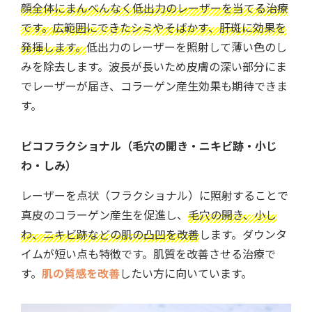
顔全体にまんべんなく低出力のレーザーを当てる治療
です。
広範囲にできたシミやそばかす、肝斑に効果を
発揮
します。
低出力のレーザーを照射して薄い色のし
みを除去
します。波長が長いため皮膚の深い部分にま
でレーザーが届き、コラーゲン産生効果も期待できま
す。
ピコフラクショナル（毛穴の開き・ニキビ跡・小じ
わ・しみ）
レーザーを点状（フラクショナル）に照射することで
真皮のコラーゲン産生を促進
し、
毛穴の開き、小し
わ、ニキビ跡などの肌の凸凹を改善
します。ダウンタ
イムが短い点も特徴です。
肌質を改善させる治療で
す。
肌の質感を改善
したい方に向いています。