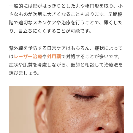
一般的には形がはっきりとした丸や楕円形を取り、小
さなものが次第に大きくなる
こともあります。
早期段
階で適切なスキンケアや治療を行うことで、薄くした
り、目立ちにくくすることが可能
です。
紫外線を予防する日常ケアはもちろん、
症状によって
は
レーザー治療
や
外用薬
で対処
することが多いです。
症状や肌質を考慮しながら、医師と相談して治療法を
選びましょう。