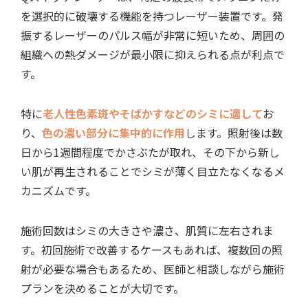
を選択的に破壊する機能を持つレーザー装置
です。発
振するレーザーのパルス幅が非常に短いため、周囲の
組織への熱ダメージが最小限に抑えられる点が利点で
す。
特に
老人性色素斑やそばかすなどのシミに適して
お
り、
色の濃い部分に集中的に作用
します。照射後は数
日から1週間程度でかさぶたが取れ、その下から新し
い肌が再生されることでシミが薄く目立たなくなるメ
カニズム
です。
施術回数はシミの大きさや濃さ、肌質に左右
されま
す。
初回施術で改善するケースもあれば、複数回の照
射が必要な場合もある
ため、医師と相談しながら施術
プランを決めることが大切です。