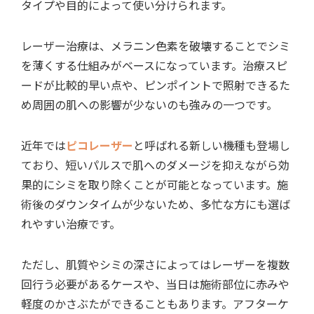
タイプや目的によって使い分けられます。
レーザー治療は、
メラニン色素を破壊することでシミ
を薄くする仕組みがベースになっています。治療スピ
ードが比較的早い点や、ピンポイントで照射できるた
め周囲の肌への影響が少ないのも強みの一つ
です。
近年では
ピコレーザー
と呼ばれる新しい機種も登場し
ており、
短いパルスで肌へのダメージを抑えながら効
果的にシミを取り除くことが可能
となっています。施
術後のダウンタイムが少ないため、多忙な方にも選ば
れやすい治療です。
ただし、
肌質やシミの深さによってはレーザーを複数
回行う必要があるケース
や、当日は
施術部位に赤みや
軽度のかさぶたができること
もあります。アフターケ