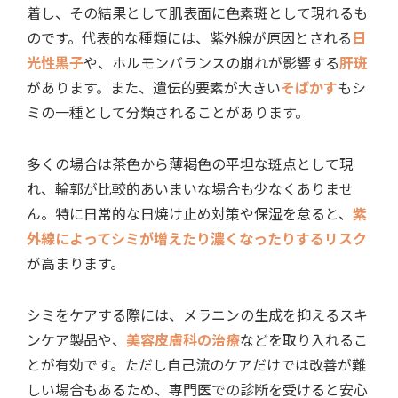
着し、その結果として肌表面に色素斑として現れるも
のです。代表的な種類には、紫外線が原因とされる
日
光性黒子
や、ホルモンバランスの崩れが影響する
肝斑
があります。また、遺伝的要素が大きい
そばかす
もシ
ミの一種として分類されることがあります。
多くの場合は茶色から薄褐色の平坦な斑点として現
れ、輪郭が比較的あいまいな場合も少なくありませ
ん。特に日常的な日焼け止め対策や保湿を怠ると、
紫
外線によってシミが増えたり濃くなったりするリスク
が高まります。
シミをケアする際には、メラニンの生成を抑えるスキ
ンケア製品や、
美容皮膚科の治療
などを取り入れるこ
とが有効です。ただし自己流のケアだけでは改善が難
しい場合もあるため、専門医での診断を受けると安心