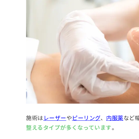
施術は
レーザー
や
ピーリング
、
内服薬
など
整えるタイプが多くなっています
。