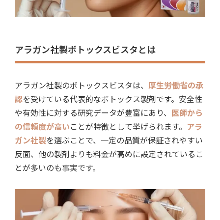
アラガン社製ボトックスビスタとは
アラガン社製のボトックスビスタは、
厚生労働省の承
認
を受けている代表的なボトックス製剤
です。
安全性
や有効性に対する研究データが豊富にあり、
医師から
の信頼度が高い
ことが特徴
として挙げられます。
アラ
ガン社製
を選ぶことで、
一定の品質が保証されやすい
反面、他の製剤よりも料金が高めに設定されているこ
とが多いのも事実
です。