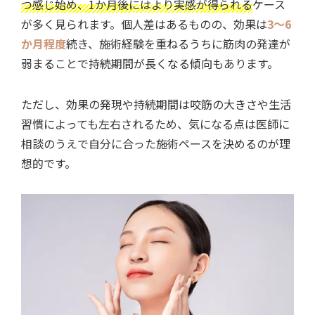
つ感じ始め、1か月後にはより実感が得られる
ケース
が多く見られます。
個人差はあるものの、
効果は
3〜6
か月程度
続き
、施術経験を重ねるうちに筋肉の発達が
弱まることで持続期間が長くなる傾向もあります。
ただし、効果の発現や持続期間は咬筋の大きさや生活
習慣によっても左右されるため、気になる点は医師に
相談のうえで自分に合った施術ペースを決めるのが理
想的です。