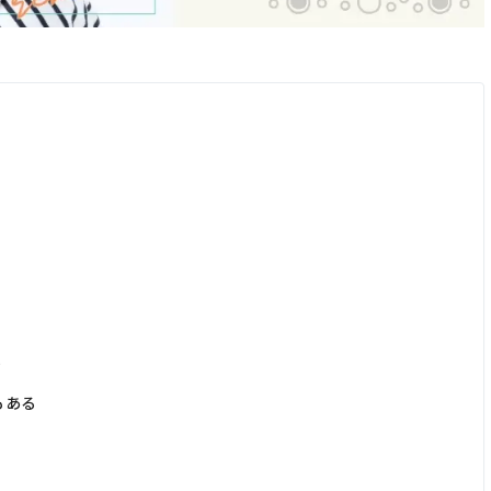
る
もある