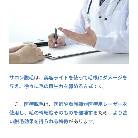
サロン脱毛
は、
美容ライトを使って毛根にダメージを
与え、徐々に毛の再生力を弱める方式
です。
一方、
医療脱毛
は、
医師や看護師が医療用レーザーを
使用し、毛の幹細胞そのものを破壊する
ため、
より高
い脱毛効果を得られる特徴
があります。