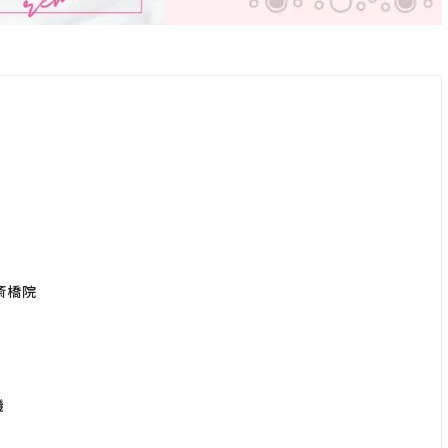
斎橋院
機