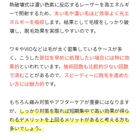
熱破壊式は濃い色素に反応するレーザーを高エネルギ
ーで照射するため、
太い毛や濃い毛ほど効率よく光エ
ネルギーを吸収
します。結果として毛根をしっかり破
壊し、脱毛効果を実感しやすいのです。
ワキやVIOなどは毛が太く密集しているケースが多
く、こうした
部位を早めに処理したい場合には特に効
果的
といわれています。
施術回数も比較的少ない回数
で済む
ことがあるので、
スピーディーに脱毛を進めた
い方には魅力的
です。
もちろん痛み対策やアフターケアが重要にはなります
が、
しっかり対策を取れば短期集中で高い効果が得ら
れるデメリットを上回るメリットがあると考える方も
多いでしょう。