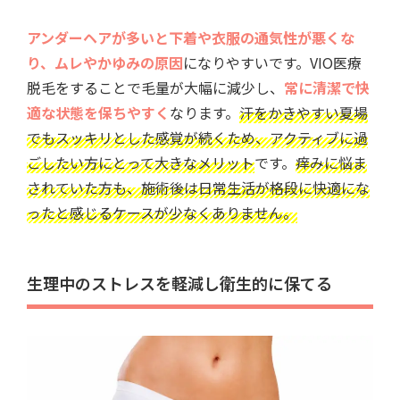
アンダーヘアが多いと下着や衣服の通気性が悪くな
り、ムレやかゆみの原因
になりやすいです。VIO医療
脱毛をすることで毛量が大幅に減少し、
常に清潔で快
適な状態を保ちやすく
なります。
汗をかきやすい夏場
でもスッキリとした感覚が続くため、アクティブに過
ごしたい方にとって大きなメリット
です。
痒みに悩ま
されていた方も、施術後は日常生活が格段に快適にな
ったと感じるケースが少なくありません。
生理中のストレスを軽減し衛生的に保てる