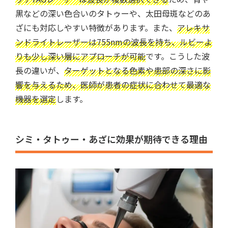
黒などの深い色合いのタトゥーや、太田母斑などのあ
ざにも対応しやすい特徴があります。また、
アレキサ
ンドライトレーザーは755nmの波長を持ち、ルビーよ
りも少し深い層にアプローチが可能
です。こうした波
長の違いが、
ターゲットとなる色素や患部の深さに影
響を与えるため、医師が患者の症状に合わせて最適な
機器を選定
します。
シミ・タトゥー・あざに効果が期待できる理由