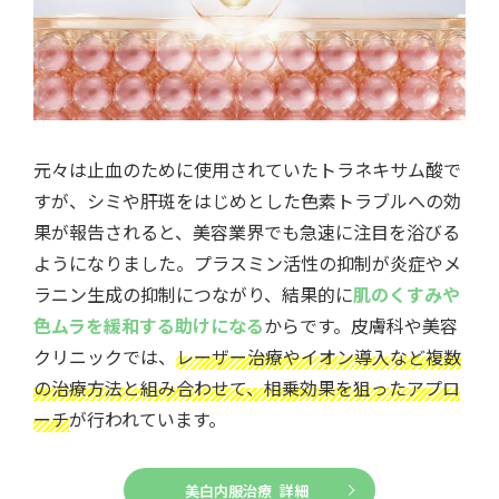
元々は止血のために使用されていたトラネキサム酸で
すが、シミや肝斑をはじめとした色素トラブルへの効
果が報告されると、美容業界でも急速に注目を浴びる
ようになりました。プラスミン活性の抑制が炎症やメ
ラニン生成の抑制につながり、結果的に
肌のくすみや
色ムラを緩和する助けになる
からです。皮膚科や美容
クリニックでは、
レーザー治療やイオン導入など複数
の治療方法と組み合わせて、相乗効果を狙ったアプロ
ーチ
が行われています。
美白内服治療 詳細