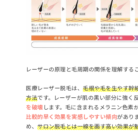
レーザーの原理と毛周期の関係を理解する
医療レーザー脱毛は、
毛根や毛を生やす幹
方法
です。レーザーが肌の黒い部分に強く
を破壊
します。毛に含まれるメラニン色素
比較的早く効果を実感しやすい傾向
があり
め、
サロン脱毛とは一線を画す高い効果が