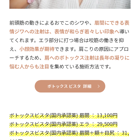
前頭筋の動きによるおでこのシワや、
眉間にできる表
情ジワへの注射は、表情が和らぎ若々しい印象へ
導い
てくれます。エラ部分に打つ場合は咬筋の働きを抑
え、
小顔効果が期待
できます。肩こりの原因にアプロ
ーチするため、
肩へのボトックス注射は長年の凝りに
悩む人からも注目
を集めている施術方法です。
ボトックス ビスタ 詳細
ボトックスビスタ(国内承認薬) 眉間 ： 13,100円
ボトックスビスタ(国内承認薬) エラ ： 29,500円
ボトックスビスタ(国内承認薬) 眉間＋額＋目尻 ： 31,