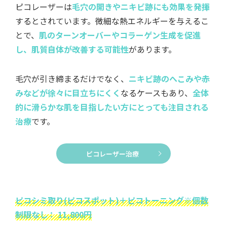
ピコレーザーは
毛穴の開きやニキビ跡にも効果を発揮
するとされています。微細な熱エネルギーを与えるこ
とで、
肌のターンオーバーやコラーゲン生成を促進
し、肌質自体が改善する可能性
があります。
毛穴が引き締まるだけでなく、
ニキビ跡のへこみや赤
みなどが徐々に目立ちにくく
なるケースもあり、
全体
的に滑らかな肌を目指したい方にとっても注目される
治療
です。
ピコレーザー治療
ピコシミ取り(ピコスポット)＋ピコトーニング※個数
制限なし： 11,800円