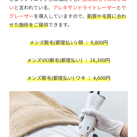
い
と言われている、
アレキサンドライトレーザー
と
ヤ
グレーザー
を導入していますので、
肌質や毛質に合わ
せた施術をご提供
できます。
メンズ脱毛(都度払い) 顔 ： 9,800円
メンズVIO脱毛(都度払い) ： 16,300円
メンズ脱毛(都度払い) ワキ ： 4,600円