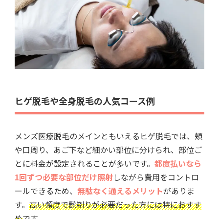
ヒゲ脱毛や全身脱毛の人気コース例
メンズ医療脱毛のメインともいえるヒゲ脱毛では、頬
や口周り、あご下など細かい部位に分けられ、部位ご
とに料金が設定されることが多いです。
都度払いなら
1回ずつ必要な部位だけ照射
しながら費用をコントロ
ールできるため、
無駄なく通えるメリット
がありま
す。
高い頻度で髭剃りが必要だった方には特におすす
め
です。