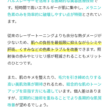
パルスレーザーを活用する画期的な美容医療技術
で
す。短時間で高いエネルギーが肌に集中し、
メラニン
色素のみを効率的に破壊しやすい点が特徴
とされてい
ます。
従来のレーザートーニングよりも余分な熱ダメージが
少ないため、
肌への負担を最低限に抑えながらシミや
肝斑、くすみなどの色素トラブルを改善
できます。照
射後の赤みやヒリヒリ感が軽減されることもメリット
のひとつです。
また、肌のキメを整えたり、
毛穴を引き締めたりする
高い美肌効果が期待
されるため、
総合的な肌のトーン
アップを目指す方にも適して
います。個人差はありま
すが、
定期的に施術を重ねることでより長期的な肌質
改善
が望めるでしょう。