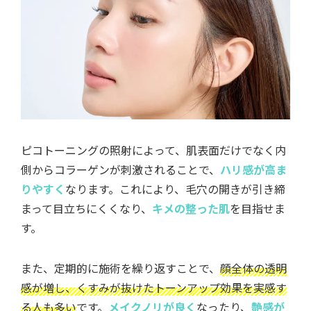
ピコトーニングの照射によって、肌表面だけでなく内
側からコラーゲンが刺激されることで、
ハリ感が高ま
りやすく
なります。これにより、毛穴の開きが引き締
まって目立ちにくくなり、
キメの整った肌
を目指せま
す。
また、定期的に施術を繰り返すことで、
顔全体の透明
感が増し、くすみが抜けたトーンアップ効果を実感す
る人も多い
です。
メイクノリが良く
なったり、
艶感が