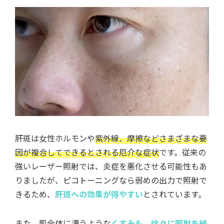
肝斑は女性ホルモンや
紫外線、摩擦などさまざまな要
因が複合してできるとされる厄介な症状
です。従来の
強いレーザー照射では、炎症を悪化させる可能性もあ
りましたが、ピコトーニングなら弱めの出力で照射で
きるため、
肝斑への効果が得やすい
とされています。
また、肌全体に漂うような
くすみも、徐々に照射を繰