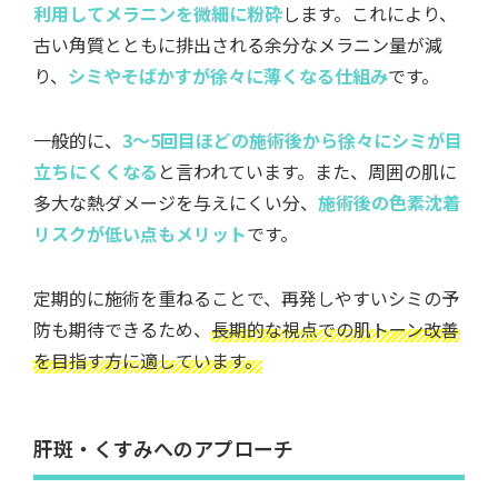
利用してメラニンを微細に粉砕
します。これにより、
古い角質とともに排出される余分なメラニン量が減
り、
シミやそばかすが徐々に薄くなる仕組み
です。
一般的に、
3～5回目ほどの施術後から徐々にシミが目
立ちにくくなる
と言われています。また、周囲の肌に
多大な熱ダメージを与えにくい分、
施術後の色素沈着
リスクが低い点もメリット
です。
定期的に施術を重ねることで、再発しやすいシミの予
防も期待できるため、
長期的な視点での肌トーン改善
を目指す方に適しています。
肝斑・くすみへのアプローチ