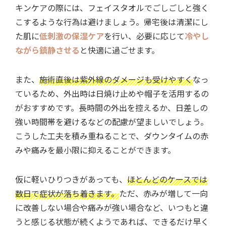
キンケアの際には、フェイスタオルでごしごしと強く
こするような行為は避けましょう。帰宅後は清潔にし
た肌に
低刺激の保湿ケア
を行い、必要に応じて
冷やし
ながら鎮静させる
と快適に過ごせます。
また、
施術直後は紫外線のダメージも受けやすく
なっ
ているため、外出時は日焼け止めや帽子を活用するの
がおすすめです。長時間の外出を控えるか、日差しの
強い時間帯を避けるなどの配慮が望ましいでしょう。
こうした工夫を積み重ねることで、ダウンタイムの赤
みや痛みを最小限に抑えることができます。
仮に軽いひりつきがあっても、
ほとんどのケースでは
数日で症状が落ち着きます。
ただ、赤みが増して一向
に改善しない場合や痛みが強い場合など、いつもと違
うと感じる状態が続くようであれば、できるだけ早く