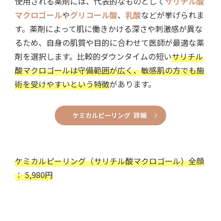
使用される薬剤には、代表的なものとして
サリチル酸
マクロゴール
や
グリコール酸
、
乳酸
などが挙げられま
す。薬剤によって肌に働きかける深さや刺激感が異な
るため、自身の肌質や目的に合わせて医師が最適な薬
剤を選択します。比較的ダウンタイムの短い
サリチル
酸マクロゴールは守備範囲が広く、敏感肌の方でも施
術を受けやすいという特徴
があります。
ケミカルピーリング 詳細
ケミカルピーリング（サリチル酸マクロゴール）全顔
： 5,980円