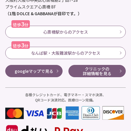
プライムスクエア心斎橋 8F
（1階 DOLCE & GABBANAが目印です。）
3
徒歩
分
心斎橋駅からのアクセス
3
徒歩
分
なんば駅・大阪難波駅からのアクセス
クリニックの
googleマップで見る
詳細情報を見る
各種クレジットカード、電子マネー・スマホ決済、
QRコード決済対応。医療ローン完備。