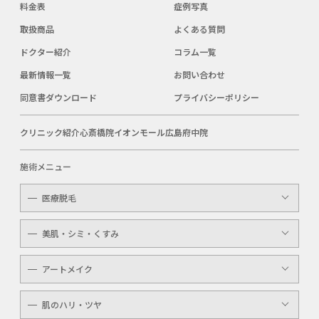
料金表
症例写真
取扱商品
よくある質問
ドクター紹介
コラム一覧
最新情報一覧
お問い合わせ
同意書ダウンロード
プライバシーポリシー
クリニック紹介
心斎橋院
イオンモール広島府中院
施術メニュー
医療脱毛
レディース
美肌・シミ・くすみ
メンズ
レーザートーニング
アートメイク
キッズ
顔・体のシミ取り
眉（アイブロウ）
介護
肌のハリ・ツヤ
ピコレーザー