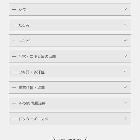
唇（リップ）
YAGシャワー
シワ
メンズ
マッサージピール
ボトックスボツラックス
アイライン
たるみ
ケミカルピーリング
ボトックスビスタ
YAGシャワー
ニキビ
レーザートーニング
毛穴・ニキビ痕の凸凹
ケミカルピーリング
YAGシャワー
ワキ汗・多汗症
毛穴洗浄
ボトックスボツラックス
美容注射・点滴
ボトックスビスタ
高濃度ビタミンC点滴
その他 内服治療
白玉注射・点滴
美白内服治療
ドクターズコスメ
ニキビ・美肌注射・点滴
ニンニク注射