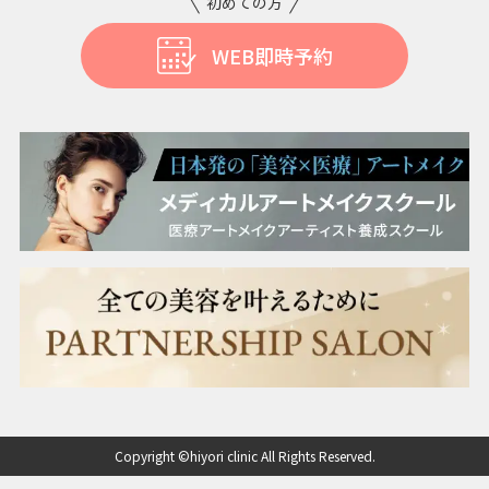
初めての方
WEB即時予約
Copyright ©hiyori clinic All Rights Reserved.